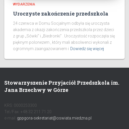
WYDARZENIA
Uroczyste zakończenie przedszkola
24 czerwca w Domu Socjalnym odbyła się uroczysta
akademia z okazji zakończenia przedszkola przez dzieci
z grup „Sówki” i „Biedronki” . Uroczystość rozpoczęła się
pięknym polonezem , który mali absolwenci wykonali z
ogromnym zaangażowaniem i
Dowiedz się więcej
Stowarzyszenie Przyjaciół Przedszkola im.
Jana Brzechwy w Górze
KRS: 0000253300
Tel./Fax: +48 32 211 71 20
e-mail:
gppgora-sekretariat@oswiata.miedzna.pl