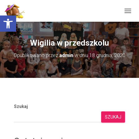
Otwórz pasek narzędzi
PRZEŁ
Wigilia w przedszkolu
Opublikowano przez
admin
w dniu
18 grudnia, 2020
Szukaj
SZUKAJ