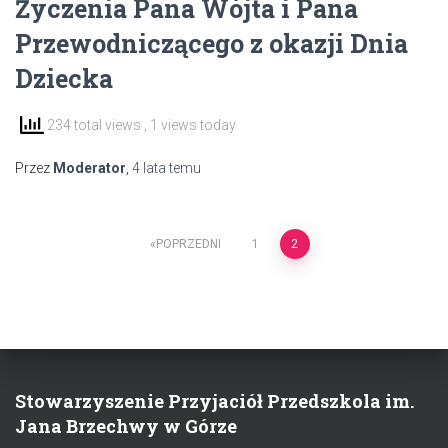
Życzenia Pana Wójta i Pana
Przewodniczącego z okazji Dnia
Dziecka
234 total views
, 1 views today
Przez
Moderator
,
4 lata
temu
Stronicowanie
POPRZEDNI
1
2
wpisów
Stowarzyszenie Przyjaciół Przedszkola im.
Jana Brzechwy w Górze