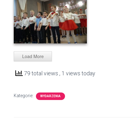
DSC01840
DSC01841
DSC01843
Load More
79 total views
, 1 views today
Kategorie:
WYDARZENIA