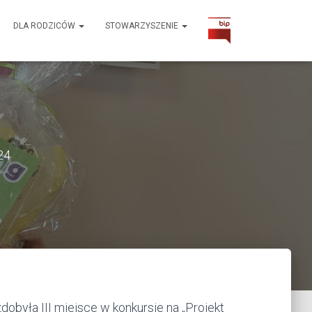
DLA RODZICÓW
STOWARZYSZENIE
24
dobyła III miejsce w konkursie na „Projekt