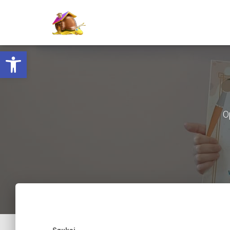
Otwórz pasek narzędzi
O