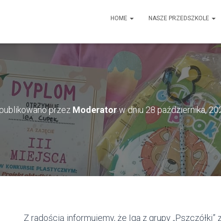
HOME
NASZE PRZEDSZKOLE
publikowano przez
Moderator
w dniu
28 października, 20
Z radością informujemy, że Iga z grupy „Pszczółki” z